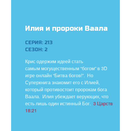
ить язык
Илия и пророки Ваала
СЕРИЯ: 213
СЕЗОН: 2
Крис одержим идеей стать
самым могущественным “богом” в 3D
игре онлайн “Битва богов!”. Но
Суперкнига знакомит его с Илией,
который противостоит пророкам бога
Ваала. Илия убеждает верующих, что
есть лишь один истинный Бог.
3 Царств
18:21