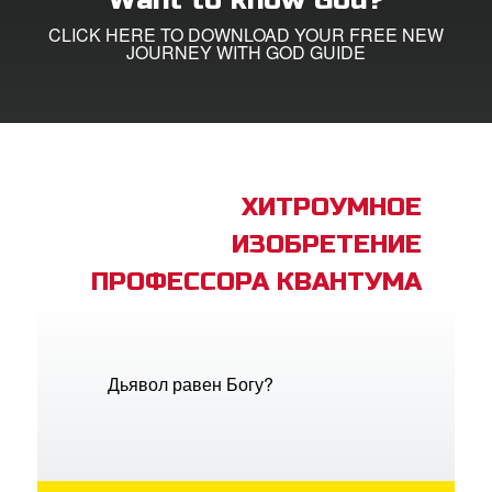
Want to know God?
CLICK HERE TO DOWNLOAD YOUR FREE NEW
ить язык
JOURNEY WITH GOD GUIDE
ХИТРОУМНОЕ
ИЗОБРЕТЕНИЕ
ПРОФЕССОРА КВАНТУМА
Дьявол равен Богу?