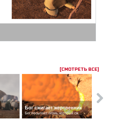
[СМОТРЕТЬ ВСЕ]
Бог сжигает жертвенник
ле того как Бог посылает огонь на жертвенник.
Бог посылает огонь, который сжигает до тла жертву и жертвенник.