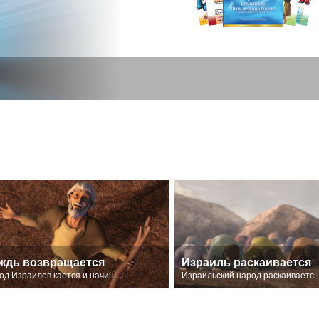
ждь возвращается
Израиль раскаивается
Народ Израилев кается и начинается дождь.
Израильский народ раскаивается и провозглашает, что Господь есть Бог, пос