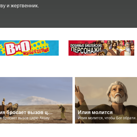
тву и жертвенник.
Илия бросает вызов царю Ахаву
Илия молится
Илия бросает вызов царю Ахаву и пророкам Ваала.
Илия молится, чтобы Бог 