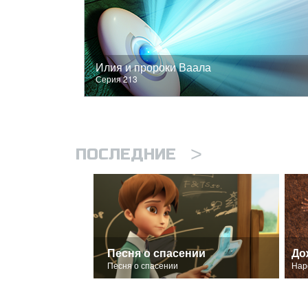
Илия и пророки Ваала
Серия 213
>
ПОСЛЕДНИЕ
Песня о спасении
До
Песня о спасении