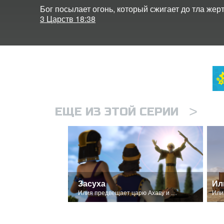
Бог посылает огонь, который сжигает до тла жер
3 Царств 18:38
>
ЕЩЕ ИЗ ЭТОЙ СЕРИИ
Засуха
Илия предвещает царю Ахаву и Иезавели, что не будет дождей.