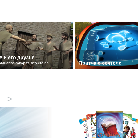
в и его друзья
Притча о сеятеле
Друзья Иова говорят, что его проблемы от того, что он совершил много грехов.
>
М