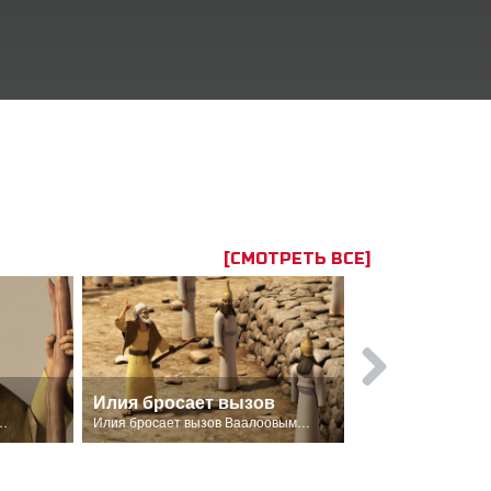
[СМОТРЕТЬ ВСЕ]
Илия бросает вызов
обратил к Себе сердца Израиля.
Илия бросает вызов Ваалоовым пророкам на горе Кармил.