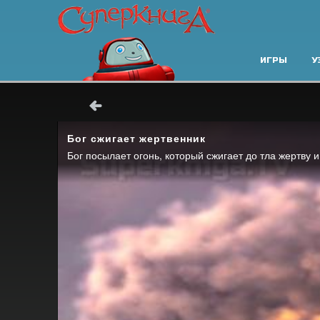
ИГРЫ
У