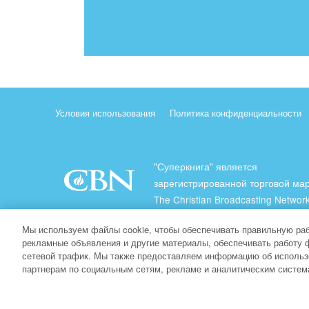
Условия использования
Политика конфиденциальности
"Суперкнига" является
зарегистрированной торговой ма
The Christian Broadcasting Network
(Христианская Вещательная Сеть
Мы используем файлы cookie, чтобы обеспечивать правильную раб
Все права защищены.
рекламные объявления и другие материалы, обеспечивать работу 
сетевой трафик. Мы также предоставляем информацию об использ
About CBN
партнерам по социальным сетям, рекламе и аналитическим систем
© Copyright 2026 The Christian Broadcasting Network.