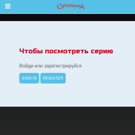
Return to Content
 больше
Чтобы посмотреть серию
и
Войди или зарегистрируйся
я
SIGN IN
REGISTER
book Bible App
трация