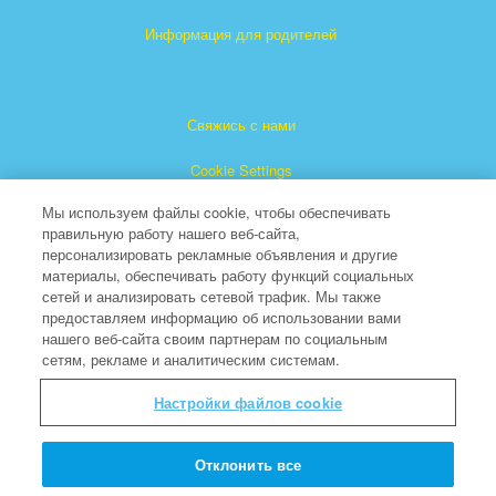
Информация для родителей
Свяжись с нами
Cookie Settings
Мы используем файлы cookie, чтобы обеспечивать
правильную работу нашего веб-сайта,
персонализировать рекламные объявления и другие
материалы, обеспечивать работу функций социальных
сетей и анализировать сетевой трафик. Мы также
предоставляем информацию об использовании вами
"Суперкнига" является зарегистрированной торговой
нашего веб-сайта своим партнерам по социальным
сетям, рекламе и аналитическим системам.
маркой The Christian Broadcasting Network, Inc.
(Христианская Вещательная Сеть).
Настройки файлов cookie
Все права защищены.
About CBN
Отклонить все
© Copyright 2026 The Christian Broadcasting Network.