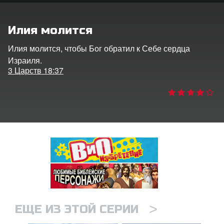
ить язык
Илия молится
Илия молится, чтобы Бог обратил к Себе сердца
Израиля.
3 Царств 18:37
>
ЕЩЕ ИЗ ЭТОЙ СЕРИИ