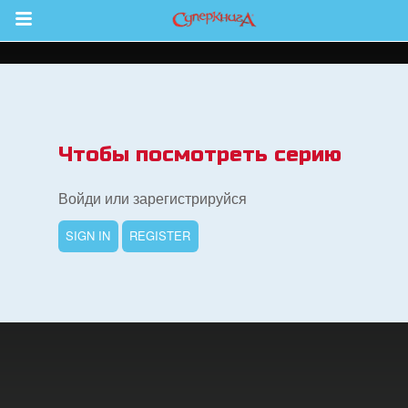
Return to Content
 больше
Чтобы посмотреть серию
и
Войди или зарегистрируйся
я
SIGN IN
REGISTER
book Bible App
трация