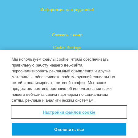
Информация для родителей
Свяжись с нами
Cookie Settings
Мы используем файлы cookie, чтобы обеспечивать
правильную работу нашего веб-сайта,
персонализировать рекламные объявления и другие
материалы, обеспечивать работу функций социальных
сетей и анализировать сетевой трафик. Мы также
предоставляем информацию об использовании вами
"Суперкнига" является зарегистрированной торговой
нашего веб-сайта своим партнерам по социальным
сетям, рекламе и аналитическим системам.
маркой The Christian Broadcasting Network, Inc.
(Христианская Вещательная Сеть).
Настройки файлов cookie
Все права защищены.
About CBN
Отклонить все
© Copyright 2026 The Christian Broadcasting Network.