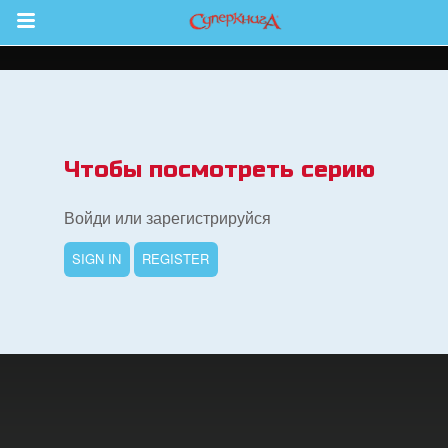
Return to Content
 больше
Чтобы посмотреть серию
и
Войди или зарегистрируйся
я
SIGN IN
REGISTER
book Bible App
трация