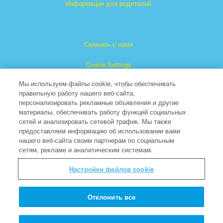
Информация для родителей
Свяжись с нами
Cookie Settings
Мы используем файлы cookie, чтобы обеспечивать
правильную работу нашего веб-сайта,
персонализировать рекламные объявления и другие
материалы, обеспечивать работу функций социальных
сетей и анализировать сетевой трафик. Мы также
предоставляем информацию об использовании вами
"Суперкнига" является зарегистрированной торговой
нашего веб-сайта своим партнерам по социальным
сетям, рекламе и аналитическим системам.
маркой The Christian Broadcasting Network, Inc.
(Христианская Вещательная Сеть).
Настройки файлов cookie
Все права защищены.
About CBN
Отклонить все
© Copyright 2026 The Christian Broadcasting Network.