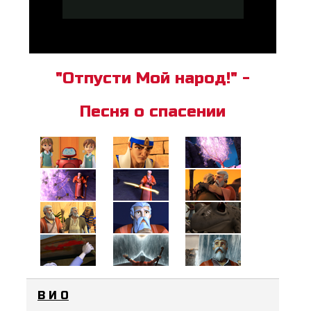
"Отпусти Мой народ!" -
Песня о спасении
В И О