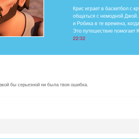
Крис играет в баскетбол с 
общаться с немодной Джой.
и Робика в те времена, когд
Это путешествие помогает 
22:32
какой бы серьезной ни была твоя ошибка.